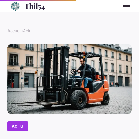
Thil54
Accueil
›
Actu
ACTU