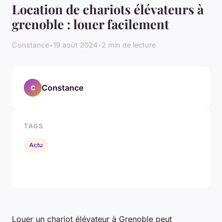
Location de chariots élévateurs à
grenoble : louer facilement
Constance
•
19 août 2024
•
2 min de lecture
Constance
C
TAGS
Actu
Louer un chariot élévateur à Grenoble peut