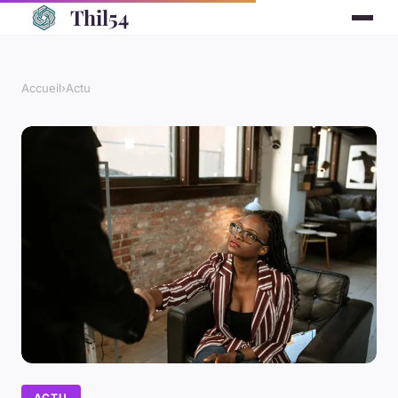
Thil54
Accueil
›
Actu
ACTU