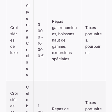
Si
lv
e
Repas
rs
3
Croi
gastronomiqu
Taxes
e
00
sièr
es, boissons
portuaire
a
0 -
es
haut de
s,
C
10
de
gamme,
pourboir
r
00
luxe
excursions
es
ui
0 €
spéciales
s
e
s
C
Croi
el
sièr
e
Taxes
es
b
1
Repas de
portuaire