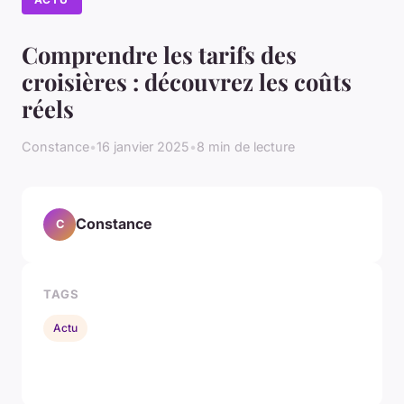
Comprendre les tarifs des
croisières : découvrez les coûts
réels
Constance
•
16 janvier 2025
•
8 min de lecture
Constance
C
TAGS
Actu