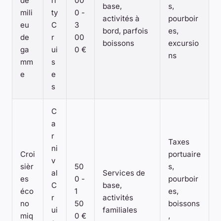
de
ri
00
base,
s,
mili
ty
0 -
activités à
pourboir
eu
C
3
bord, parfois
es,
de
r
00
boissons
excursio
ga
ui
0 €
ns
mm
s
e
e
s
C
a
r
Taxes
ni
Croi
portuaire
v
sièr
50
s,
al
Services de
es
0 -
pourboir
C
base,
éco
1
es,
r
activités
no
50
boissons
ui
familiales
miq
0 €
,