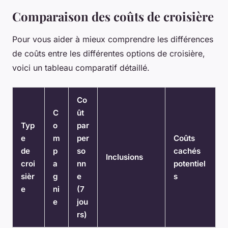
Comparaison des coûts de croisière
Pour vous aider à mieux comprendre les différences
de coûts entre les différentes options de croisière,
voici un tableau comparatif détaillé.
Co
C
ût
Typ
o
par
e
m
per
Coûts
de
p
so
cachés
Inclusions
croi
a
nn
potentiel
sièr
g
e
s
e
ni
(7
e
jou
rs)