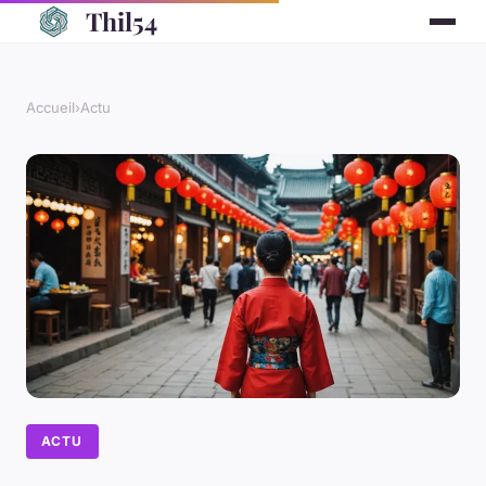
Thil54
Accueil
›
Actu
ACTU