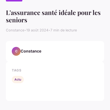
L'assurance santé idéale pour les
seniors
Constance
•
19 août 2024
•
7 min de lecture
Constance
C
TAGS
Actu