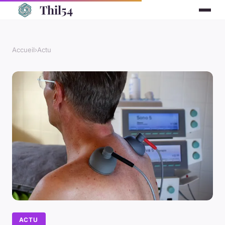
Thil54
Accueil
›
Actu
ACTU