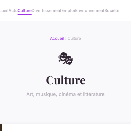
cueil
Actu
Culture
Divertissement
Emploi
Environnement
Société
Accueil
› Culture
🎭
Culture
Art, musique, cinéma et littérature