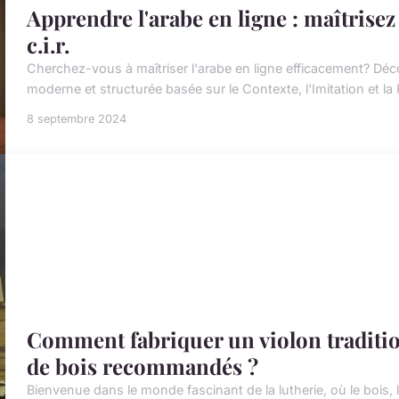
Apprendre l'arabe en ligne : maîtrisez
c.i.r.
Cherchez-vous à maîtriser l'arabe en ligne efficacement? Dé
moderne et structurée basée sur le Contexte, l'Imitation et la R
8 septembre 2024
Comment fabriquer un violon tradition
de bois recommandés ?
Bienvenue dans le monde fascinant de la lutherie, où le bois,