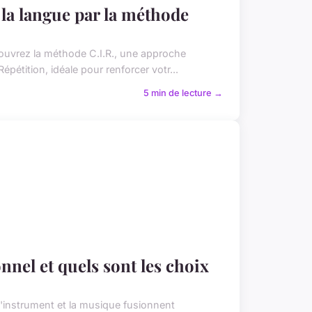
 la langue par la méthode
couvrez la méthode C.I.R., une approche
épétition, idéale pour renforcer votr...
5 min de lecture →
nel et quels sont les choix
 l'instrument et la musique fusionnent