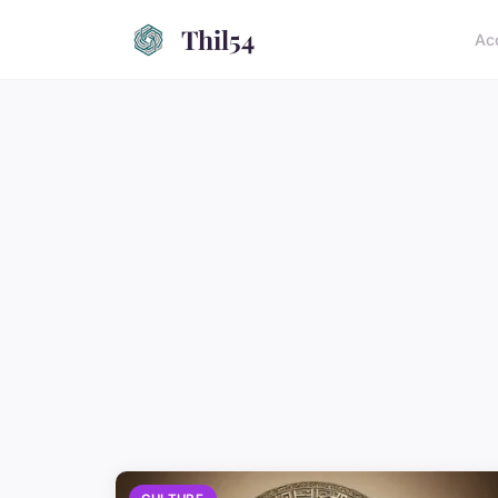
Thil54
Ac