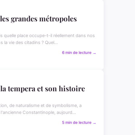
s les grandes métropoles
is quelle place occupe-t-il réellement dans nos
 la vie des citadins ? Quel...
6 min de lecture →
 la tempera et son histoire
tion, de naturalisme et de symbolisme, a
 l'ancienne Constantinople, aujourd...
5 min de lecture →