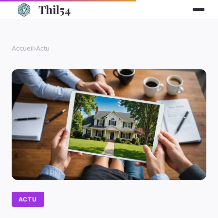
Thil54
Accueil
›
Actu
ACTU