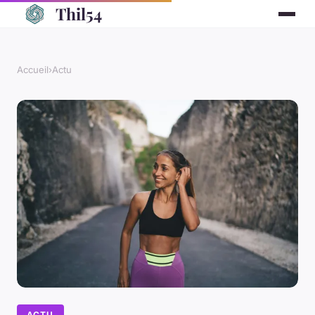
Thil54
Accueil
›
Actu
ACTU