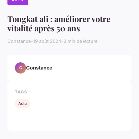
Tongkat ali : améliorer votre
vitalité après 50 ans
Constance
•
19 août 2024
•
3 min de lecture
Constance
C
TAGS
Actu