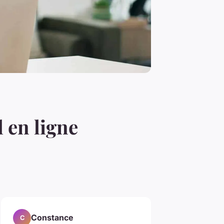
 en ligne
Constance
C