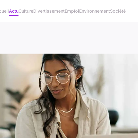
cueil
Actu
Culture
Divertissement
Emploi
Environnement
Société