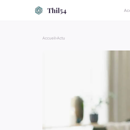
Thil54
Ac
Accueil
›
Actu