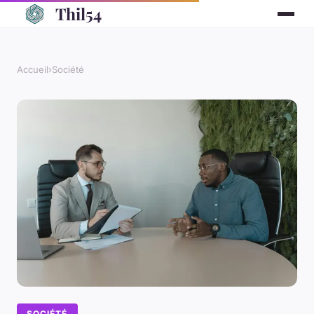
Thil54
Accueil
›
Société
SOCIÉTÉ