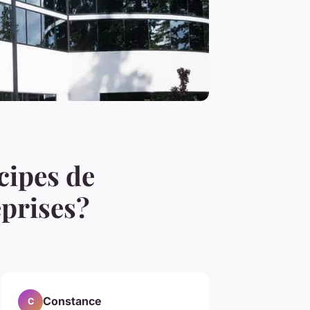
cipes de
eprises?
Constance
C