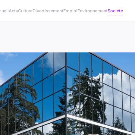
cueil
Actu
Culture
Divertissement
Emploi
Environnement
Société