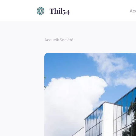
Thil54
Ac
Accueil
›
Société