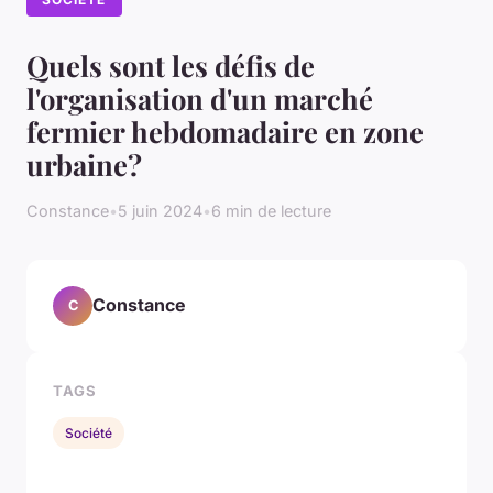
Quels sont les défis de
l'organisation d'un marché
fermier hebdomadaire en zone
urbaine?
Constance
•
5 juin 2024
•
6 min de lecture
Constance
C
TAGS
Société