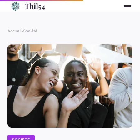
Thil54
Accueil
›
Société
SOCIÉTÉ