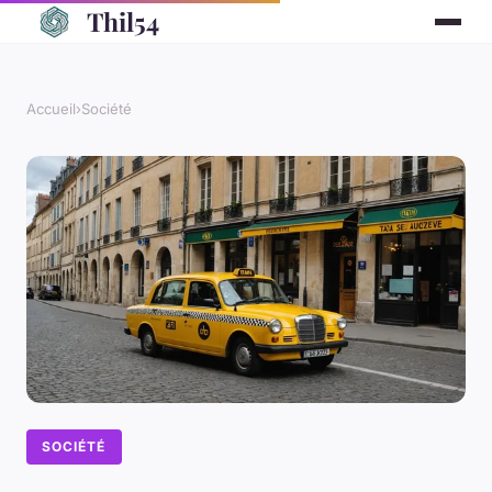
Thil54
Accueil
›
Société
SOCIÉTÉ