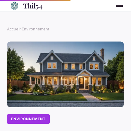
Thil54
Accueil
›
Environnement
ENVIRONNEMENT