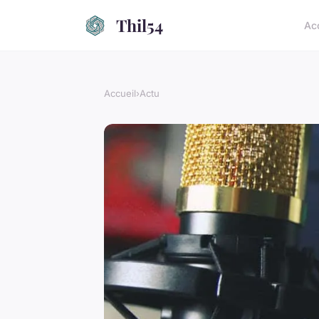
Thil54
Ac
Accueil
›
Actu