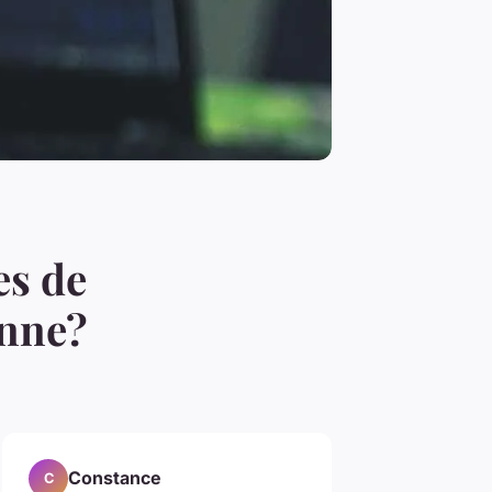
es de
enne?
Constance
C