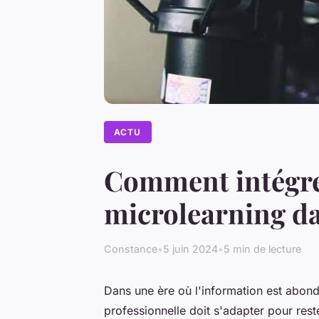
ACTU
Comment intégrer
microlearning da
Constance
•
5 juin 2024
•
5 min de lecture
Dans une ère où l'information est abond
professionnelle doit s'adapter pour res